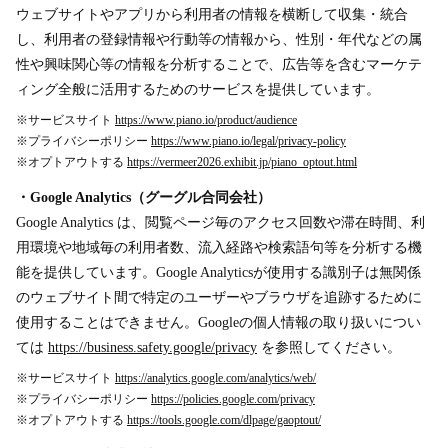
ウェブサイトやアプリから利用者の情報を横断して収集・統合
し、利用者の登録情報や行動等の情報から、性別・年代などの属
性や興味関心等の情報を分析することで、広告等を含むマーケテ
ィング全般に活用するためのサービスを提供しています。
※サービスサイト
https://www.piano.io/product/audience
※プライバシーポリシー
https://www.piano.io/legal/privacy-policy
※オプトアウトする
https://vermeer2026.exhibit.jp/piano_optout.html
・Google Analytics（グーグル合同会社）
Google Analytics は、閲覧ページ毎のアクセス回数や滞在時間、利
用環境や地域毎の利用者数、流入経路や検索語句等を分析する機
能を提供しています。Google Analyticsが使用する識別子は無関係
のウェブサイト間で特定のユーザーやブラウザを追跡するために
使用することはできません。Googleの個人情報の取り扱いについ
ては
https://business.safety.google/privacy
を参照してください。
※サービスサイト
https://analytics.google.com/analytics/web/
※プライバシーポリシー
https://policies.google.com/privacy
※オプトアウトする
https://tools.google.com/dlpage/gaoptout/