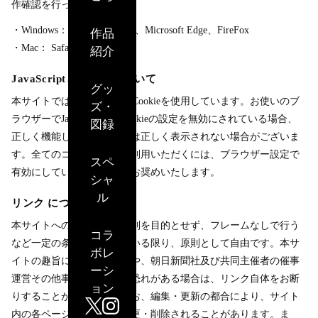
作確認を行っています。
・Windows： Google Chrome、Microsoft Edge、FireFox
作品
・Mac： Safari
紹介
JavaScriptとCookieについて
グッ
本サイトでは、JavaScriptとCookieを使用しています。お使いのブ
ズ・
ラウザーでJavascript及びCookieの設定を無効にされている場合、
図録
正しく機能しない、もしくは正しく表示されない場合がございま
す。全てのコンテンツをご利用いただくには、ブラウザー設定で
スペ
有効にしていただくことをお奨めいたします。
シャ
ル
リンク について
本サイトへのリンクは、営利を目的とせず、フレームなしで行う
コラ
など一定の条件を満たしている限り、原則として自由です。本サ
ボレ
イトの趣旨に合わない場合や、朝日新聞社及び共同主催者の催事
ーシ
運営その他事業等を害する恐れがある場合は、リンク自体をお断
ョン
りすることがあります。なお、編集・更新の都合により、サイト
内の各ページは予告なく変更・削除されることがあります。ま