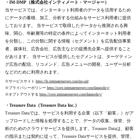
・IM-DMP（株式会社インティメート・マージャー）
当サービスでは、インターネット利用者のデータを活用するため
にデータの蓄積、加工、分析する仕組みをサービス利用者に提供
しております。 当サービスで取得したデータから推測される興
味、関心、年齢層等の特定の条件によってインターネット利用者
を分類し、この分類に関する情報（セグメント）を広告配信事業
者、媒体社、広告会社、広告主などの提携先企業へ提供すること
があります。 当サービスが提供したセグメントは、ターゲティン
グ広告の配信、リコメンド、広告メニューの開発、ユーザー分析
などのために利用されます。
※サービスサイト
https://lp.intimatemerger.com/im-uid
※プライバシーポリシー
https://corp.intimatemerger.com/datapolicy/
※オプトアウトする
https://corp.intimatemerger.com/datapolicy/
・Treasure Data（Treasure Data Inc.）
Treasure Dataでは、サービスを利用する企業（以下「顧客」）がア
ップロードした情報を処理することで、データの収集、保管、分
析のためのクラウドサービスを提供します。Treasure Dataは、顧客
の指示または契約に従って、Treasure Dataサービスを提供、管理、